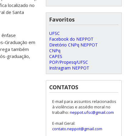
fica localizado no
al de Santa
Favoritos
UFSC
à ênfase
Facebook do NEPPOT
Pós-Graduação em
Diretório CNPq NEPPOT
ongrega também
CNPq
pós-graduação,
CAPES
POP/Propesq/UFSC
Instragram NEPPOT
CONTATOS
E-mail para assuntos relacionados
à violências e assédio moral no
trabalho:
neppot.ufsc@gmail.com
E-mail Geral:
contato.neppot@gmail.com