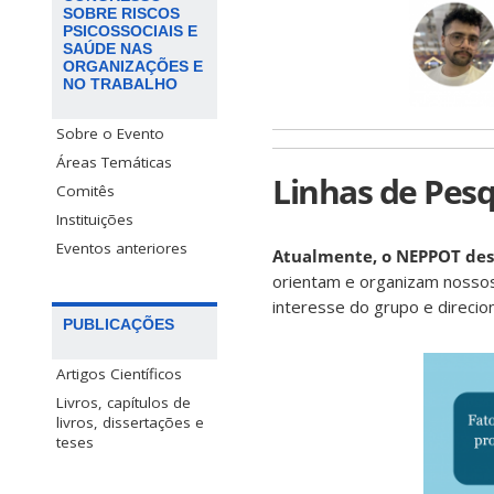
SOBRE RISCOS
PSICOSSOCIAIS E
SAÚDE NAS
ORGANIZAÇÕES E
NO TRABALHO
Sobre o Evento
Áreas Temáticas
Linhas de Pesq
Comitês
Instituições
Eventos anteriores
Atualmente, o NEPPOT dese
orientam e organizam nossos
interesse do grupo e direcio
PUBLICAÇÕES
Artigos Científicos
Livros, capítulos de
livros, dissertações e
teses