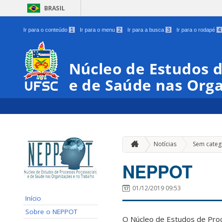
BRASIL
Ir para o conteúdo
1
Ir para o menu
2
Ir para a busca
3
Ir para o rodapé
4
Núcleo de Estudos d
e de Saúde nas Orga
Notícias
Sem categ
NEPPOT
01/12/2019 09:53
Início
Sobre o NEPPOT
O Núcleo de Estudos de Pro