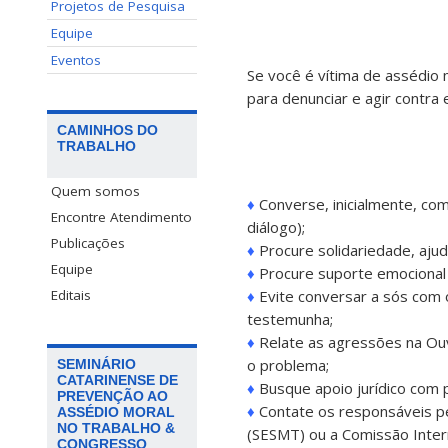
Projetos de Pesquisa
Equipe
Eventos
Se você é vítima de assédio 
para denunciar e agir contra e
CAMINHOS DO
TRABALHO
Quem somos
♦
Converse, inicialmente, co
Encontre Atendimento
diálogo);
Publicações
♦
Procure solidariedade, aju
Equipe
♦
Procure suporte emocional 
Editais
♦
Evite conversar a sós com 
testemunha;
♦
Relate as agressões na Ouv
o problema;
SEMINÁRIO
CATARINENSE DE
♦
Busque apoio jurídico com p
PREVENÇÃO AO
♦
Contate os responsáveis pe
ASSÉDIO MORAL
NO TRABALHO &
(SESMT) ou a Comissão Inter
CONGRESSO