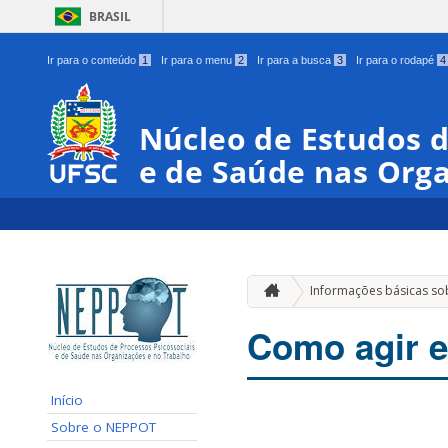
BRASIL
Ir para o conteúdo
1
Ir para o menu
2
Ir para a busca
3
Ir para o rodapé
4
Núcleo de Estudos d
e de Saúde nas Orga
Informações básicas so
Como agir e
Início
Sobre o NEPPOT