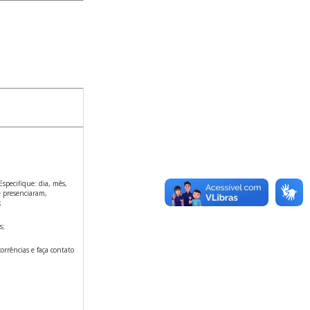
specifique: dia, mês,
ue presenciaram,
;
s;
rrências e faça contato