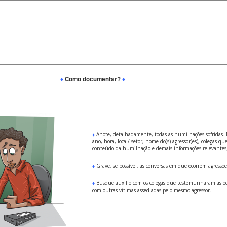
♦
Como documentar?
♦
♦
Anote, detalhadamente, todas as humilhações sofridas. E
ano, hora, local/ setor, nome do(s) agressor(es), colegas q
conteúdo da humilhação e demais informações relevantes
♦
Grave,
se possível, as conversas em que ocorrem agressõe
♦
Busque auxílio com os colegas que testemunharam as oco
com outras vítimas assediadas pelo mesmo agressor.