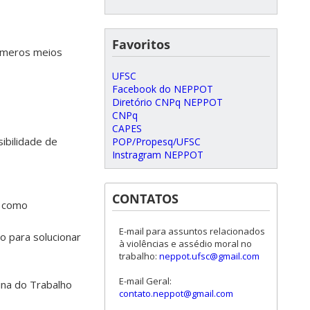
Favoritos
números meios
UFSC
Facebook do NEPPOT
Diretório CNPq NEPPOT
CNPq
CAPES
ibilidade de
POP/Propesq/UFSC
Instragram NEPPOT
CONTATOS
r como
E-mail para assuntos relacionados
o para solucionar
à violências e assédio moral no
trabalho:
neppot.ufsc@gmail.com
E-mail Geral:
ina do Trabalho
contato.neppot@gmail.com