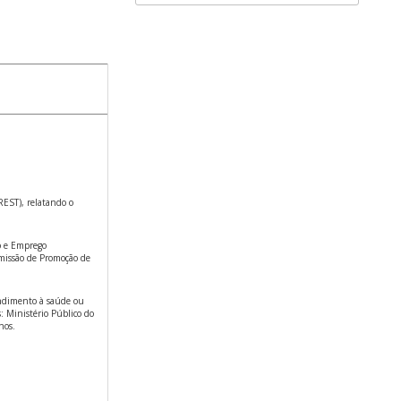
EST), relatando o
o e Emprego
missão de Promoção de
endimento à saúde ou
: Ministério Público do
nos.