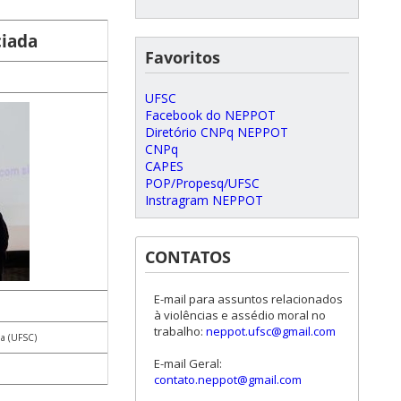
iada
Favoritos
UFSC
Facebook do NEPPOT
Diretório CNPq NEPPOT
CNPq
CAPES
POP/Propesq/UFSC
Instragram NEPPOT
CONTATOS
E-mail para assuntos relacionados
à violências e assédio moral no
trabalho:
neppot.ufsc@gmail.com
na (UFSC)
E-mail Geral:
contato.neppot@gmail.com