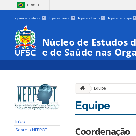
BRASIL
Ir para o conteúdo
1
Ir para o menu
2
Ir para a busca
3
Ir para o rodapé
4
Núcleo de Estudos d
e de Saúde nas Orga
Equipe
Equipe
Início
Coordenação
Sobre o NEPPOT