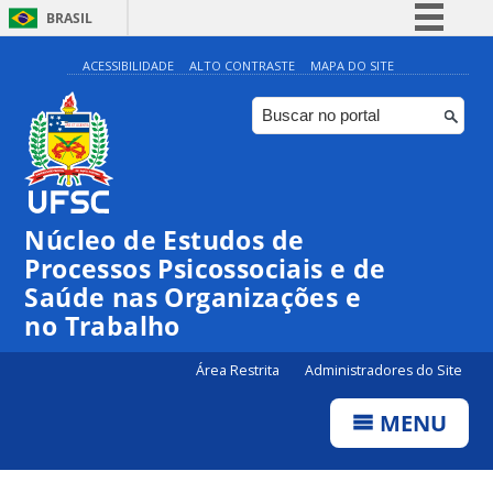
BRASIL
Simplifique!
ACESSIBILIDADE
ALTO CONTRASTE
MAPA DO SITE
Comunica BR
Participe
Acesso à informação
Legislação
Núcleo de Estudos de
Canais
Processos Psicossociais e de
Saúde nas Organizações e
no Trabalho
Área Restrita
Administradores do Site
MENU