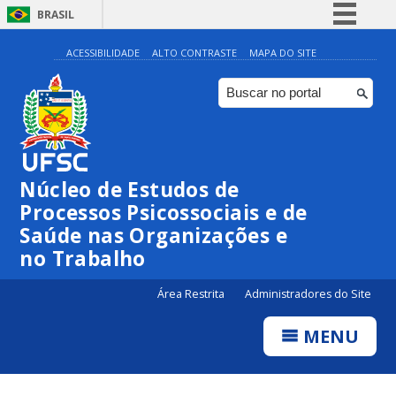
BRASIL
Simplifique!
ACESSIBILIDADE
ALTO CONTRASTE
MAPA DO SITE
Comunica BR
Participe
Acesso à informação
Legislação
Núcleo de Estudos de
Canais
Processos Psicossociais e de
Saúde nas Organizações e
no Trabalho
Área Restrita
Administradores do Site
MENU