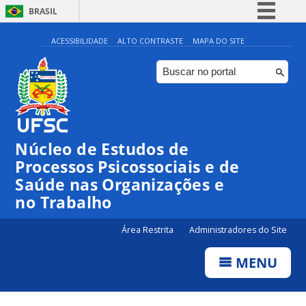
BRASIL
Simplifique!
ACESSIBILIDADE
ALTO CONTRASTE
MAPA DO SITE
Comunica BR
Participe
Acesso à informação
Legislação
Núcleo de Estudos de
Canais
Processos Psicossociais e de
Saúde nas Organizações e
no Trabalho
Área Restrita
Administradores do Site
MENU