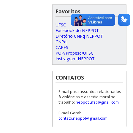
Favoritos
UFSC
Facebook do NEPPOT
Diretório CNPq NEPPOT
CNPq
CAPES
POP/Propesq/UFSC
Instragram NEPPOT
CONTATOS
E-mail para assuntos relacionados
à violências e assédio moral no
trabalho:
neppot.ufsc@gmail.com
E-mail Geral:
contato.neppot@gmail.com