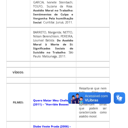
GARCIA, Ivonete Steinbach;
TOLFO, Suzana da Rosa.
Assédio Moral no Trabalho:
Sentimentos de Culpa e
Vergonha Pela humilhação
Social
. Curitiba: Juruá, 2011.
BARRETO, Margarida; NETTO,
Nilson Berenchtein; PEREIRA,
Lourival Batista.
Do Assédio
Moral à Morte de Si:
Significados Sociais do
Suicídio no Trabalho
. São
Paulo: Matsunaga, 2011.
VÍDEOS:
Ressalta-se que nem
todo filme é
tipicamente sobre
Quero Matar Meu Chefe
assunto, todavia,
FILMES:
(2011) – “Horrible Bosses
”
apresentam cenas
que podem ser
caracterizada como
assédio moral.
Diabo Veste Prada (2006) –