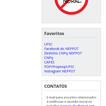
Favoritos
UFSC
Facebook do NEPPOT
Diretório CNPq NEPPOT
CNPq
CAPES
POP/Propesq/UFSC
Instragram NEPPOT
CONTATOS
E-mail para assuntos relacionados
à violências e assédio moral no
trabalho:
neppot.ufsc@gmail.com