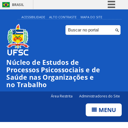
BRASIL
Simplifique!
ACESSIBILIDADE
ALTO CONTRASTE
MAPA DO SITE
Comunica BR
Participe
Acesso à informação
Legislação
Núcleo de Estudos de
Canais
Processos Psicossociais e de
Saúde nas Organizações e
no Trabalho
Área Restrita
Administradores do Site
MENU