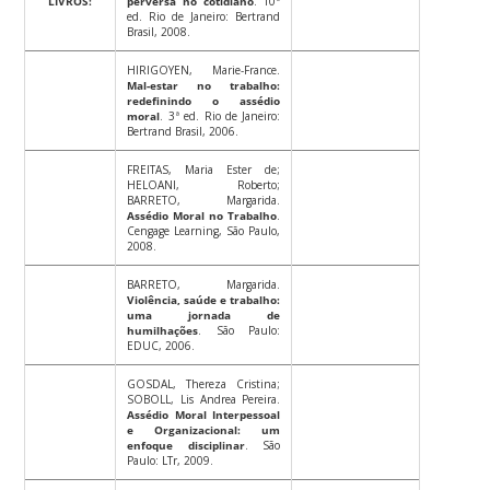
LIVROS:
perversa no cotidiano
. 10ª
ed. Rio de Janeiro: Bertrand
Brasil, 2008.
HIRIGOYEN, Marie-France.
Mal-estar no trabalho:
redefinindo o assédio
moral
. 3ª ed. Rio de Janeiro:
Bertrand Brasil, 2006.
FREITAS, Maria Ester de;
HELOANI, Roberto;
BARRETO, Margarida.
Assédio Moral no Trabalho
.
Cengage Learning, São Paulo,
2008.
BARRETO, Margarida.
Violência, saúde e trabalho:
uma jornada de
humilhações
. São Paulo:
EDUC, 2006.
GOSDAL, Thereza Cristina;
SOBOLL, Lis Andrea Pereira.
Assédio Moral Interpessoal
e Organizacional: um
enfoque disciplinar
. São
Paulo: LTr, 2009.