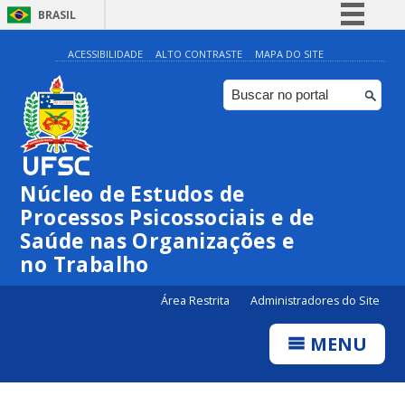
BRASIL
Simplifique!
ACESSIBILIDADE
ALTO CONTRASTE
MAPA DO SITE
Comunica BR
Participe
Acesso à informação
Legislação
Núcleo de Estudos de
Canais
Processos Psicossociais e de
Saúde nas Organizações e
no Trabalho
Área Restrita
Administradores do Site
MENU